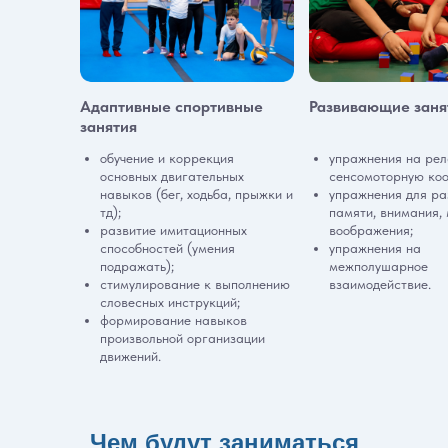
Адаптивные спортивные
Развивающие заня
занятия
обучение и коррекция
упражнения на ре
основных двигательных
сенсомоторную ко
навыков (бег, ходьба, прыжки и
упражнения для ра
тд);
памяти, внимания,
развитие имитационных
воображения;
способностей (умения
упражнения на
подражать);
межполушарное
стимулирование к выполнению
взаимодействие.
словесных инструкций;
формирование навыков
произвольной организации
движений.
Чем будут заниматься