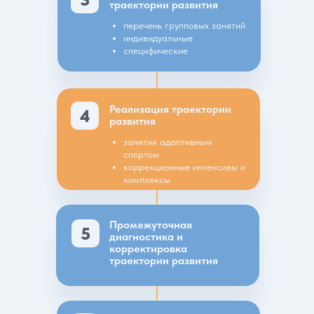
траектории развития
перечень групповых занятий
индивидуальные
специфические
Реализация траектории
4
развития
занятия адаптивным
спортом
коррекционные интенсивы и
комплексы
Промежуточная
5
диагностика и
корректировка
траектории развития